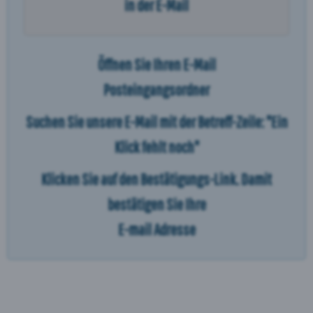
in der E-Mail
Öffnen Sie Ihren E-Mail
Posteingangsordner
Suchen Sie unsere E-Mail mit der Betreff-Zeile: "Ein
Klick fehlt noch"
Klicken Sie auf den Bestätigungs-Link. Damit
bestätigen Sie Ihre
E-mail Adresse